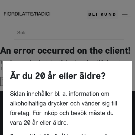
BLI KUND
Sök
An error occurred on the client!
TypeError: c(...).stringify(...).replaceAll is not a 
function
Är du 20 år eller äldre?
Try again
Sidan innehåller bl. a. information om
alkoholhaltiga drycker och vänder sig till
företag. För inköp och besök måste du
vara 20 år eller äldre.
KONTAKT
FIORDILATTE